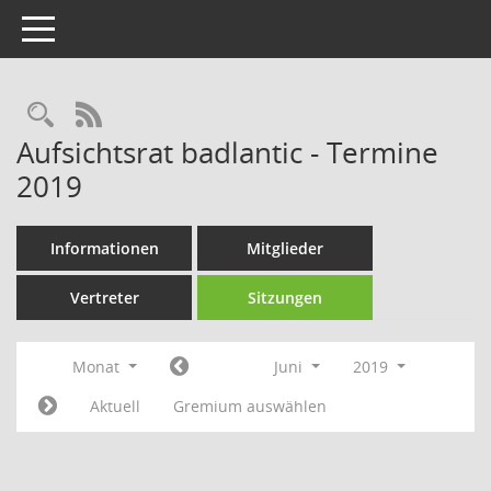
Toggle navigation
Rechercheauswahl
RSS-Feed
Aufsichtsrat badlantic - Termine
2019
Informationen
Mitglieder
Vertreter
Sitzungen
Monat
Juni
2019
Aktuell
Gremium auswählen