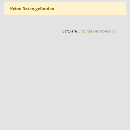
Keine Daten gefunden.
(Wird in
Software:
Sitzungsdienst
Session