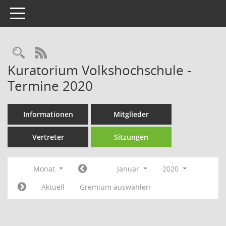
Toggle navigation
Rechercheauswahl
RSS-Feed
Kuratorium Volkshochschule -
Termine 2020
Informationen
Mitglieder
Vertreter
Sitzungen
Monat
Januar
2020
Aktuell
Gremium auswählen