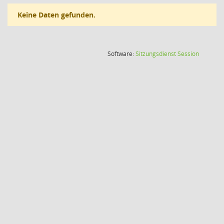
Keine Daten gefunden.
(Wird in
Software:
Sitzungsdienst
Session