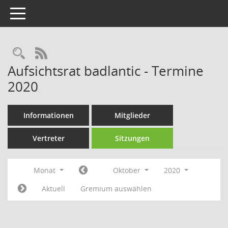
Toggle navigation
Rechercheauswahl
RSS-Feed
Aufsichtsrat badlantic - Termine
2020
Informationen
Mitglieder
Vertreter
Sitzungen
Monat
Oktober
2020
Aktuell
Gremium auswählen