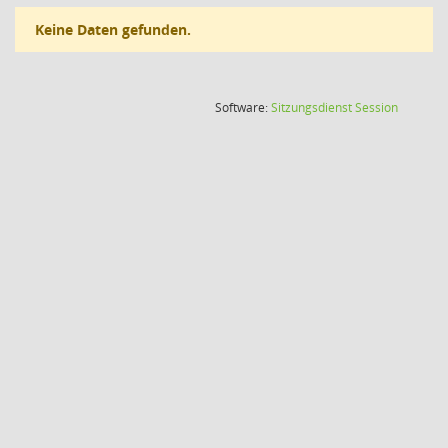
Keine Daten gefunden.
(Wird in
Software:
Sitzungsdienst
Session