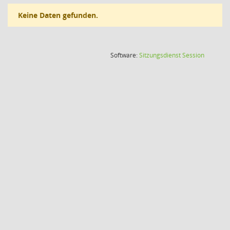
Keine Daten gefunden.
(Wird in
Software:
Sitzungsdienst
Session