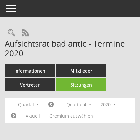
Toggle navigation
Rechercheauswahl
RSS-Feed
Aufsichtsrat badlantic - Termine
2020
Informationen
Mitglieder
Vertreter
Sitzungen
Quartal
Quartal 4
2020
Aktuell
Gremium auswählen