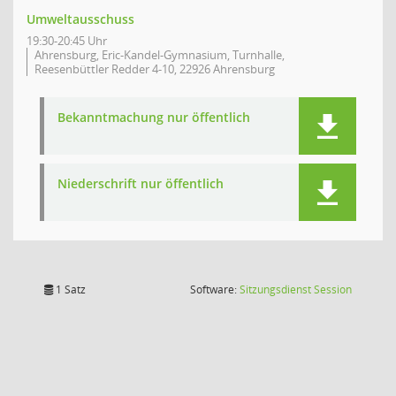
Umweltausschuss
19:30-20:45 Uhr
Ahrensburg, Eric-Kandel-Gymnasium, Turnhalle,
Reesenbüttler Redder 4-10, 22926 Ahrensburg
Bekanntmachung nur öffentlich
Niederschrift nur öffentlich
(Wird in
1 Satz
Software:
Sitzungsdienst
Session