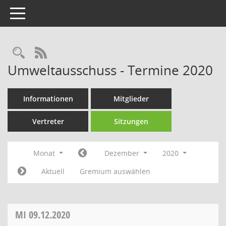
Toggle navigation
Rechercheauswahl
RSS-Feed
Umweltausschuss - Termine 2020
Informationen
Mitglieder
Vertreter
Sitzungen
Monat
Dezember
2020
Aktuell
Gremium auswählen
MI
09.12.2020