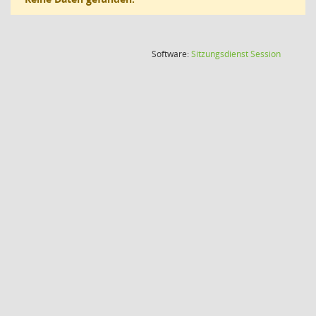
(Wird in
Software:
Sitzungsdienst
Session