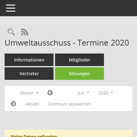
Toggle navigation
Rechercheauswahl
RSS-Feed
Umweltausschuss - Termine 2020
Informationen
Mitglieder
Vertreter
Sitzungen
Monat
Juli
2020
Aktuell
Gremium auswählen
Keine Daten gefunden.