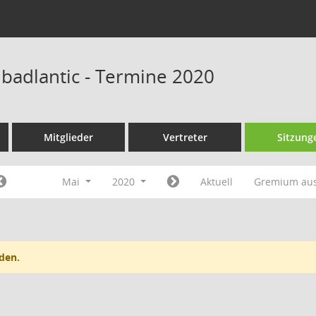
 badlantic - Termine 2020
Mitglieder
Vertreter
Sitzung
Mai
2020
Aktuell
Gremium au
den.