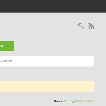
Recherc
RSS-
en
swählen
(Wird in
Software:
Sitzungsdienst
Session