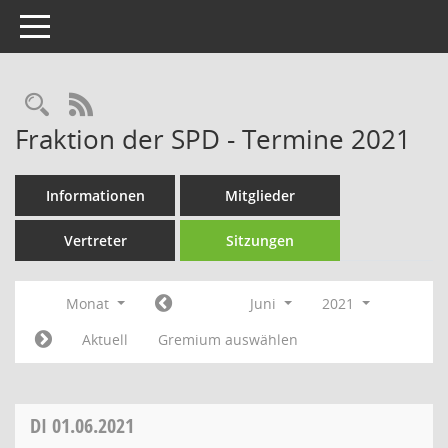
Toggle navigation
Rechercheauswahl
RSS-Feed
Fraktion der SPD - Termine 2021
Informationen
Mitglieder
Vertreter
Sitzungen
Monat
Juni
2021
Aktuell
Gremium auswählen
DI
01.06.2021