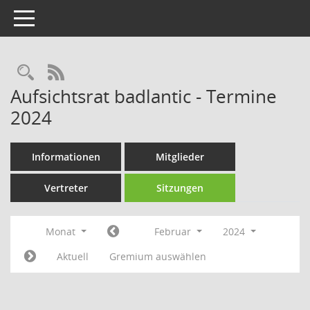
Toggle navigation
Rechercheauswahl
RSS-Feed
Aufsichtsrat badlantic - Termine
2024
Informationen
Mitglieder
Vertreter
Sitzungen
Monat
Februar
2024
Aktuell
Gremium auswählen