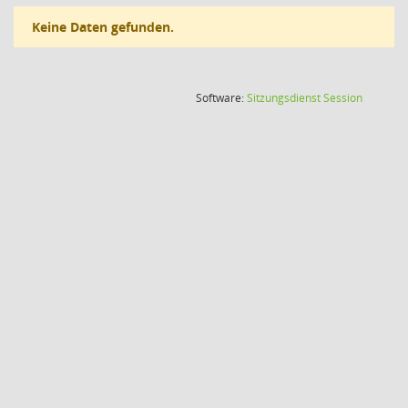
Keine Daten gefunden.
(Wird in
Software:
Sitzungsdienst
Session