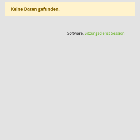
Keine Daten gefunden.
(Wird in
Software:
Sitzungsdienst
Session