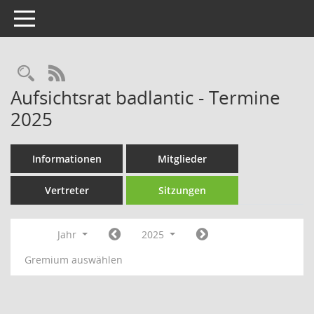
Toggle navigation
Rechercheauswahl
RSS-Feed
Aufsichtsrat badlantic - Termine
2025
Informationen
Mitglieder
Vertreter
Sitzungen
Jahr
2025
Gremium auswählen