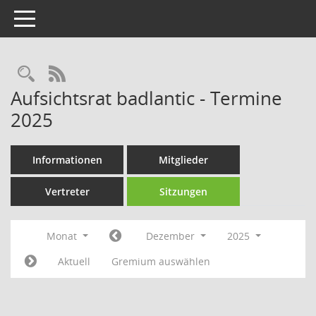
Toggle navigation
Rechercheauswahl
RSS-Feed
Aufsichtsrat badlantic - Termine
2025
Informationen
Mitglieder
Vertreter
Sitzungen
Monat
Dezember
2025
Aktuell
Gremium auswählen