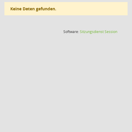
Keine Daten gefunden.
(Wird in
Software:
Sitzungsdienst
Session