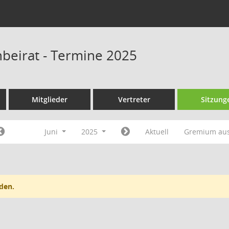
beirat - Termine 2025
Mitglieder
Vertreter
Sitzung
Juni
2025
Aktuell
Gremium au
den.