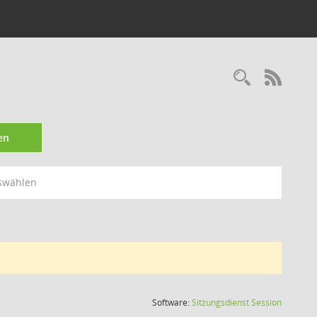
Recherc
RSS-
en
swählen
(Wird in
Software:
Sitzungsdienst
Session