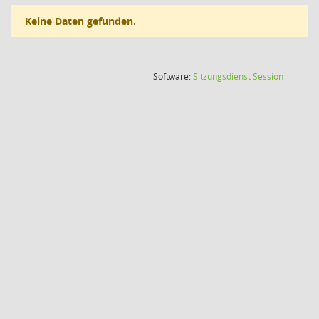
Keine Daten gefunden.
(Wird in
Software:
Sitzungsdienst
Session