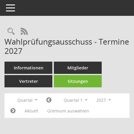
Toggle navigation
Rechercheauswahl
RSS-Feed
Wahlprüfungsausschuss - Termine
2027
Informationen
Mitglieder
Vertreter
Sitzungen
Quartal
Quartal 1
2027
Aktuell
Gremium auswählen