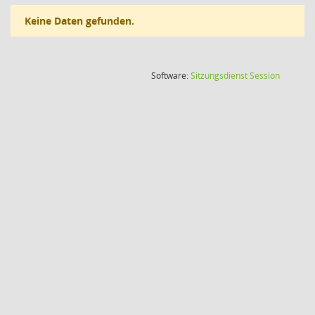
Keine Daten gefunden.
(Wird in
Software:
Sitzungsdienst
Session