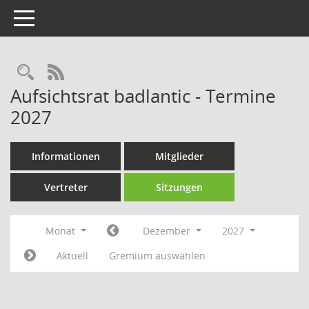
Toggle navigation
Rechercheauswahl
RSS-Feed
Aufsichtsrat badlantic - Termine
2027
Informationen
Mitglieder
Vertreter
Sitzungen
Monat
Dezember
2027
Aktuell
Gremium auswählen