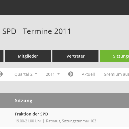
r SPD - Termine 2011
Mitglieder
Vertreter
Sitzung
Quartal 2
2011
Aktuell
Gremium au
Sitzung
Fraktion der SPD
19:00-21:00 Uhr
Rathaus, Sitzungszimmer 103