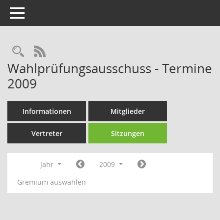
Toggle navigation
Rechercheauswahl
RSS-Feed
Wahlprüfungsausschuss - Termine
2009
Informationen
Mitglieder
Vertreter
Sitzungen
Jahr
2009
Gremium auswählen