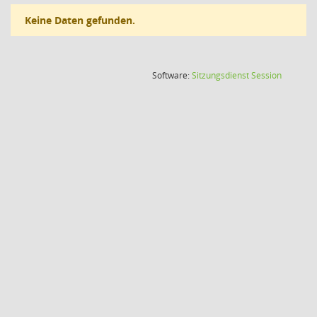
Keine Daten gefunden.
(Wird in
Software:
Sitzungsdienst
Session