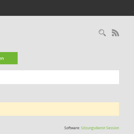
Recherc
RSS-
en
(Wird in
Software:
Sitzungsdienst
Session