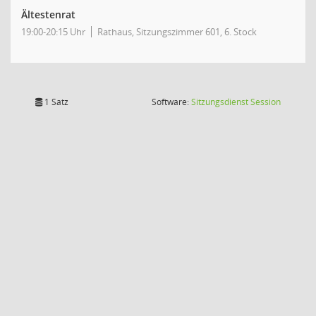
Ältestenrat
19:00-20:15 Uhr
Rathaus, Sitzungszimmer 601, 6. Stock
(Wird in
1 Satz
Software:
Sitzungsdienst
Session