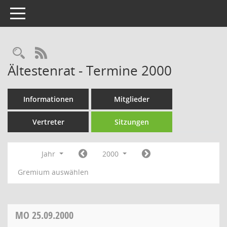
Toggle navigation
Rechercheauswahl
RSS-Feed
Ältestenrat - Termine 2000
Informationen
Mitglieder
Vertreter
Sitzungen
Jahr
2000
Gremium auswählen
MO
25.09.2000