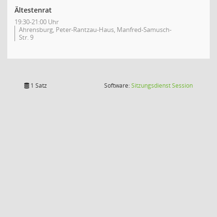
Ältestenrat
19:30-21:00 Uhr
Ahrensburg, Peter-Rantzau-Haus, Manfred-Samusch-
Str. 9
(Wird in
1 Satz
Software:
Sitzungsdienst
Session