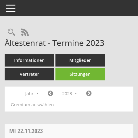
Toggle navigation
Rechercheauswahl
RSS-Feed
Ältestenrat - Termine 2023
Informationen
Mitglieder
Vertreter
Sitzungen
Jahr
2023
Gremium auswählen
MI
22.11.2023