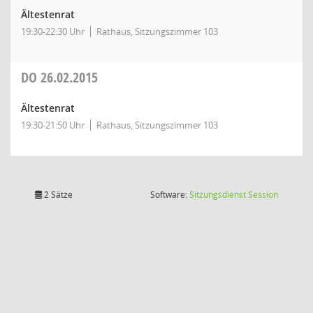
Ältestenrat
19:30-22:30 Uhr
Rathaus, Sitzungszimmer 103
DO
26.02.2015
Ältestenrat
19:30-21:50 Uhr
Rathaus, Sitzungszimmer 103
(Wird in
2 Sätze
Software:
Sitzungsdienst
Session