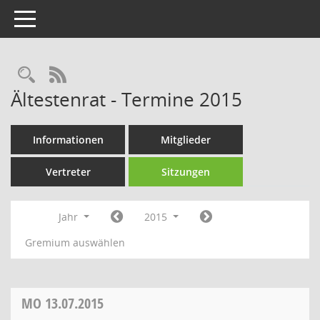
Toggle navigation
Rechercheauswahl
RSS-Feed
Ältestenrat - Termine 2015
Informationen
Mitglieder
Vertreter
Sitzungen
Jahr
2015
Gremium auswählen
MO
13.07.2015