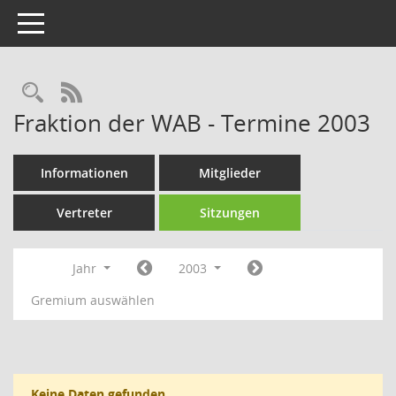
Toggle navigation
Rechercheauswahl
RSS-Feed
Fraktion der WAB - Termine 2003
Informationen
Mitglieder
Vertreter
Sitzungen
Jahr
2003
Gremium auswählen
Keine Daten gefunden.