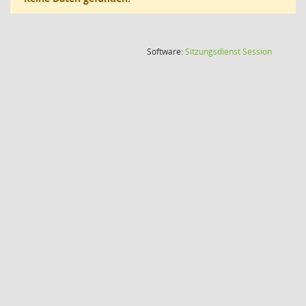
(Wird in
Software:
Sitzungsdienst
Session