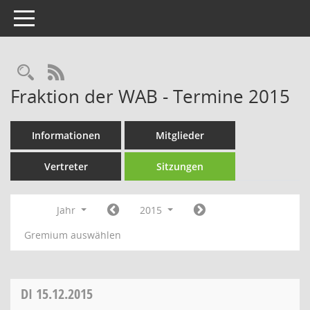
Toggle navigation
Rechercheauswahl
RSS-Feed
Fraktion der WAB - Termine 2015
Informationen
Mitglieder
Vertreter
Sitzungen
Jahr
2015
Gremium auswählen
DI
15.12.2015