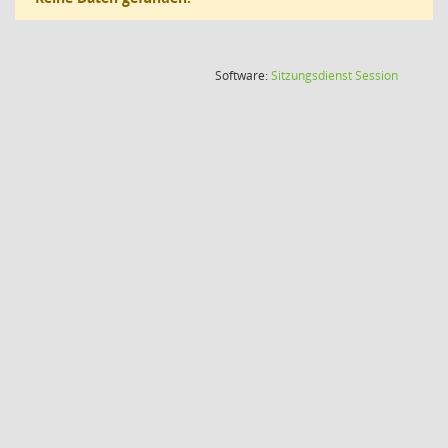
(Wird in
Software:
Sitzungsdienst
Session