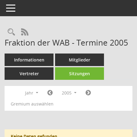
Toggle navigation
Rechercheauswahl
RSS-Feed
Fraktion der WAB - Termine 2005
Informationen
Mitglieder
Vertreter
Sitzungen
Jahr
2005
Gremium auswählen
Keine Daten gefunden.