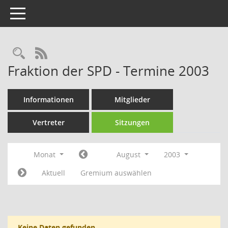
Toggle navigation
Rechercheauswahl
RSS-Feed
Fraktion der SPD - Termine 2003
Informationen
Mitglieder
Vertreter
Sitzungen
Monat
August
2003
Aktuell
Gremium auswählen
Keine Daten gefunden.