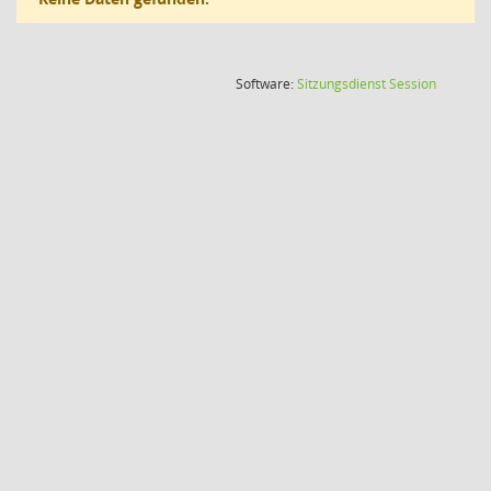
(Wird in
Software:
Sitzungsdienst
Session