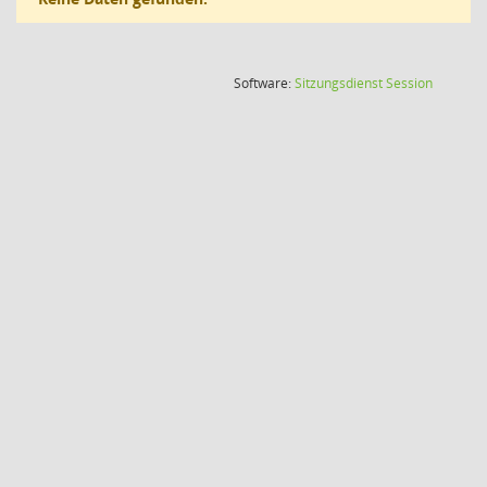
(Wird in
Software:
Sitzungsdienst
Session