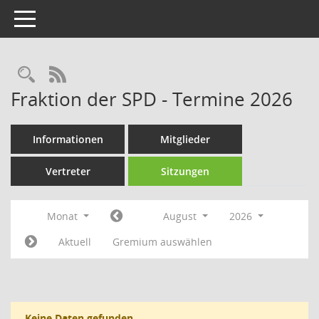
Toggle navigation
Rechercheauswahl
RSS-Feed
Fraktion der SPD - Termine 2026
Informationen
Mitglieder
Vertreter
Sitzungen
Monat
August
2026
Aktuell
Gremium auswählen
Keine Daten gefunden.