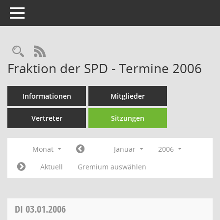
Toggle navigation
Rechercheauswahl
RSS-Feed
Fraktion der SPD - Termine 2006
Informationen
Mitglieder
Vertreter
Sitzungen
Monat
Januar
2006
Aktuell
Gremium auswählen
DI
03.01.2006