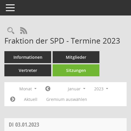
Toggle navigation
Rechercheauswahl
RSS-Feed
Fraktion der SPD - Termine 2023
Informationen
Mitglieder
Vertreter
Sitzungen
Monat
Januar
2023
Aktuell
Gremium auswählen
DI
03.01.2023