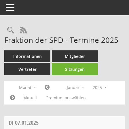
Toggle navigation
Rechercheauswahl
RSS-Feed
Fraktion der SPD - Termine 2025
Informationen
Mitglieder
Vertreter
Sitzungen
Monat
Januar
2025
Aktuell
Gremium auswählen
DI
07.01.2025