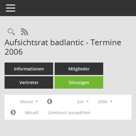
Toggle navigation
Rechercheauswahl
RSS-Feed
Aufsichtsrat badlantic - Termine
2006
Informationen
Mitglieder
Vertreter
Sitzungen
Monat
Juli
2006
Aktuell
Gremium auswählen