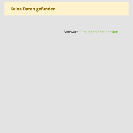
Keine Daten gefunden.
(Wird in
Software:
Sitzungsdienst
Session