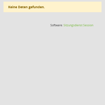
Keine Daten gefunden.
(Wird in
Software:
Sitzungsdienst
Session