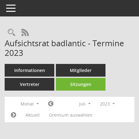
Toggle navigation
Rechercheauswahl
RSS-Feed
Aufsichtsrat badlantic - Termine
2023
Informationen
Mitglieder
Vertreter
Sitzungen
Monat
Juli
2023
Aktuell
Gremium auswählen