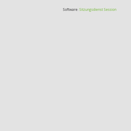
(Wird in
Software:
Sitzungsdienst
Session