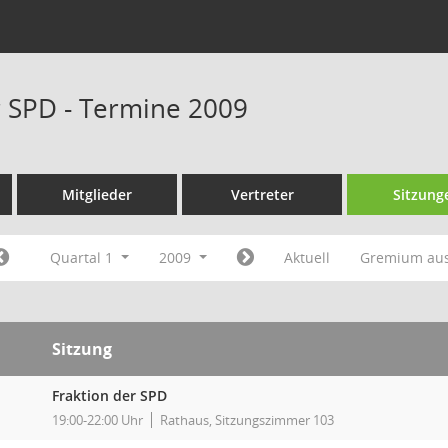
r SPD - Termine 2009
Mitglieder
Vertreter
Sitzung
Quartal 1
2009
Aktuell
Gremium au
Sitzung
Fraktion der SPD
19:00-22:00 Uhr
Rathaus, Sitzungszimmer 103