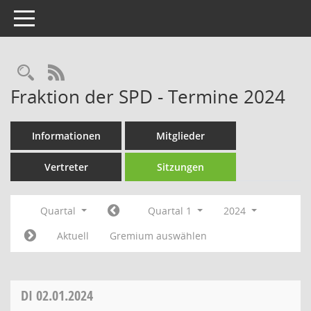
Toggle navigation
Rechercheauswahl
RSS-Feed
Fraktion der SPD - Termine 2024
Informationen
Mitglieder
Vertreter
Sitzungen
Quartal
Quartal 1
2024
Aktuell
Gremium auswählen
DI
02.01.2024