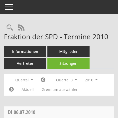
Toggle navigation
Rechercheauswahl
RSS-Feed
Fraktion der SPD - Termine 2010
Informationen
Mitglieder
Vertreter
Sitzungen
Quartal
Quartal 3
2010
Aktuell
Gremium auswählen
DI
06.07.2010