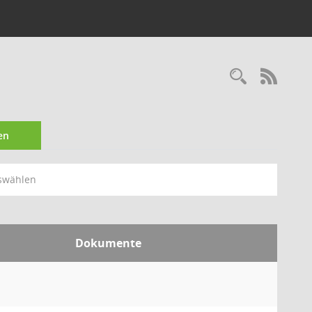
Recherc
RSS-
en
swählen
Dokumente