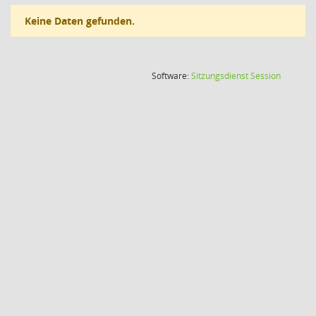
Keine Daten gefunden.
(Wird in
Software:
Sitzungsdienst
Session