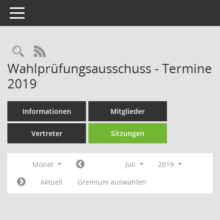
Toggle navigation
Rechercheauswahl
RSS-Feed
Wahlprüfungsausschuss - Termine
2019
Informationen
Mitglieder
Vertreter
Sitzungen
Monat
Juli
2019
Aktuell
Gremium auswählen