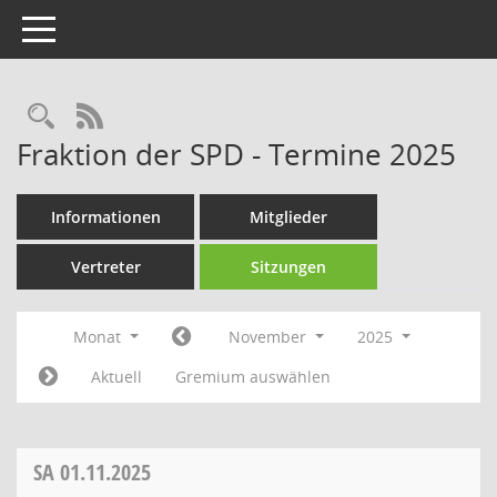
Toggle navigation
Rechercheauswahl
RSS-Feed
Fraktion der SPD - Termine 2025
Informationen
Mitglieder
Vertreter
Sitzungen
Monat
November
2025
Aktuell
Gremium auswählen
SA
01.11.2025