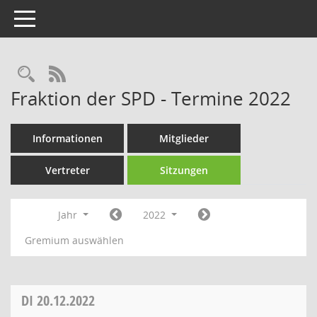
Toggle navigation
Rechercheauswahl
RSS-Feed
Fraktion der SPD - Termine 2022
Informationen
Mitglieder
Vertreter
Sitzungen
Jahr
2022
Gremium auswählen
DI
20.12.2022