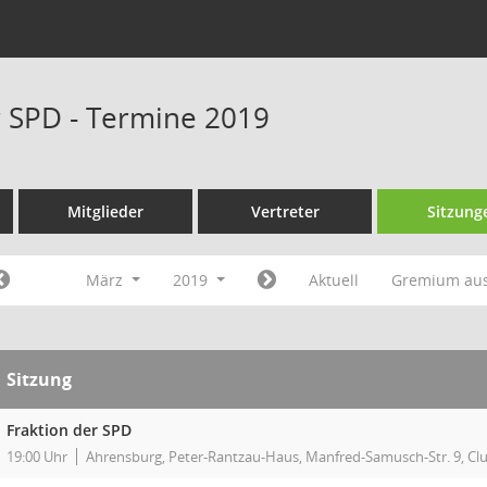
r SPD - Termine 2019
Mitglieder
Vertreter
Sitzung
März
2019
Aktuell
Gremium au
Sitzung
Fraktion der SPD
19:00 Uhr
Ahrensburg, Peter-Rantzau-Haus, Manfred-Samusch-Str. 9, C