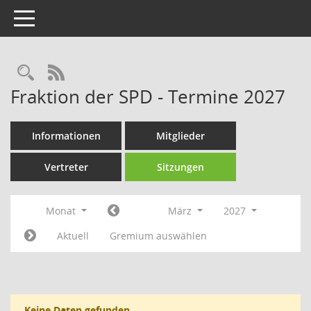
Toggle navigation
Rechercheauswahl
RSS-Feed
Fraktion der SPD - Termine 2027
Informationen
Mitglieder
Vertreter
Sitzungen
Monat
März
2027
Aktuell
Gremium auswählen
Keine Daten gefunden.