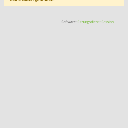
(Wird in
Software:
Sitzungsdienst
Session