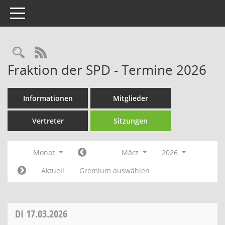
Toggle navigation
Rechercheauswahl
RSS-Feed
Fraktion der SPD - Termine 2026
Informationen
Mitglieder
Vertreter
Sitzungen
Monat
März
2026
Aktuell
Gremium auswählen
DI
17.03.2026