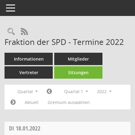
Toggle navigation
Rechercheauswahl
RSS-Feed
Fraktion der SPD - Termine 2022
Informationen
Mitglieder
Vertreter
Sitzungen
Quartal
Quartal 1
2022
Aktuell
Gremium auswählen
DI
18.01.2022